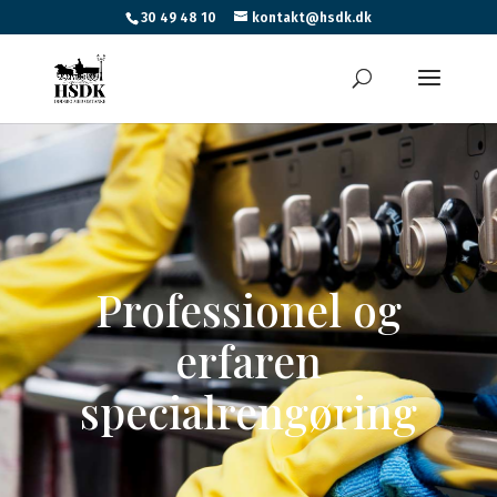
30 49 48 10
kontakt@hsdk.dk
Professionel og
erfaren
specialrengøring