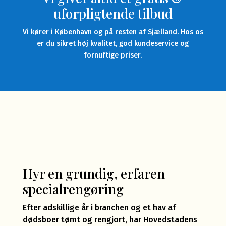
uforpligtende tilbud
Vi kører i København og på resten af Sjælland. Hos os
er du sikret høj kvalitet, god kundeservice og
fornuftige priser.
Hyr en grundig, erfaren
specialrengøring
Efter adskillige år i branchen og et hav af
dødsboer tømt og rengjort, har Hovedstadens