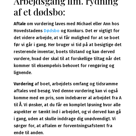
Arbejdsgang ifm. rydning
af et dødsbo:
Aftale
om vurdering laves med Michael eller Ann hos
Hovedstadens
Dødsbo
og Konkurs. Det er vigtigt for
det videre arbejde, at vi får mulighed for at se boet
før vi går i gang. Her bruger vi tid på at besigtige det
resterende inventar, boets tilstand og kan derved
vurdere, hvad der skal til at forskellige tiltag når det
kommer til eksempelvis behovet for rengøring og
lignende.
Vurdering
af boet, arbejdets omfang og tidsramme
aftales ved besøg. Ved denne vurdering kan vi også
komme med en pris, som indebærer al arbejdet fra A
til Å. Vi ønsker, at du får en komplet løsning hvor alle
aspekter er tænkt ind i arbejdet, og vi derved kan gå
i gang, uden at skulle inddrage dig unødvendigt. Vi
sørger for, at aftalen er forventningsafstemt fra
ende til anden.