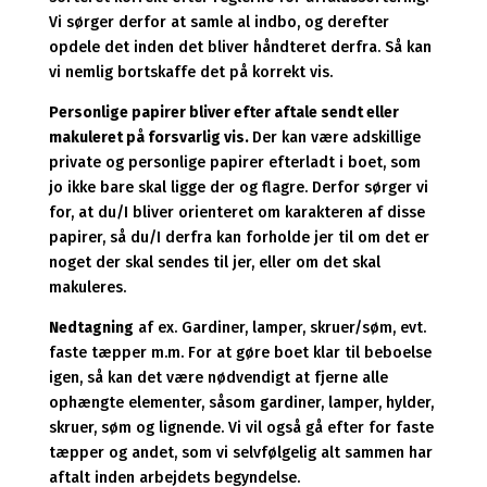
Vi sørger derfor at samle al indbo, og derefter
opdele det inden det bliver håndteret derfra. Så kan
vi nemlig bortskaffe det på korrekt vis.
Personlige papirer bliver efter aftale sendt eller
makuleret på forsvarlig vis.
Der kan være adskillige
private og personlige papirer efterladt i boet, som
jo ikke bare skal ligge der og flagre. Derfor sørger vi
for, at du/I bliver orienteret om karakteren af disse
papirer, så du/I derfra kan forholde jer til om det er
noget der skal sendes til jer, eller om det skal
makuleres.
Nedtagning
af ex. Gardiner, lamper, skruer/søm, evt.
faste tæpper m.m. For at gøre boet klar til beboelse
igen, så kan det være nødvendigt at fjerne alle
ophængte elementer, såsom gardiner, lamper, hylder,
skruer, søm og lignende. Vi vil også gå efter for faste
tæpper og andet, som vi selvfølgelig alt sammen har
aftalt inden arbejdets begyndelse.