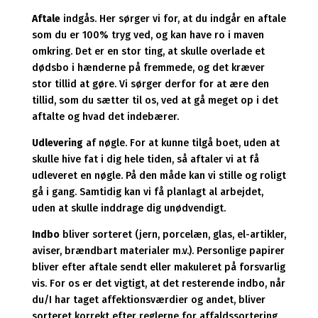
Aftale
indgås. Her sørger vi for, at du indgår en aftale
som du er 100% tryg ved, og kan have ro i maven
omkring. Det er en stor ting, at skulle overlade et
dødsbo i hænderne på fremmede, og det kræver
stor tillid at gøre. Vi sørger derfor for at ære den
tillid, som du sætter til os, ved at gå meget op i det
aftalte og hvad det indebærer.
Udlevering
af nøgle. For at kunne tilgå boet, uden at
skulle hive fat i dig hele tiden, så aftaler vi at få
udleveret en nøgle. På den måde kan vi stille og roligt
gå i gang. Samtidig kan vi få planlagt al arbejdet,
uden at skulle inddrage dig unødvendigt.
Indbo
bliver sorteret (jern, porcelæn, glas, el-artikler,
aviser, brændbart materialer m.v.). Personlige papirer
bliver efter aftale sendt eller makuleret på forsvarlig
vis. For os er det vigtigt, at det resterende indbo, når
du/I har taget affektionsværdier og andet, bliver
sorteret korrekt efter reglerne for affaldssortering.