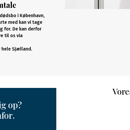
mtale
et dødsbo i København,
tarte med kan vi tage
g for. De kan derfor
e til os via
hele Sjælland.
Vore
ig op?
for.