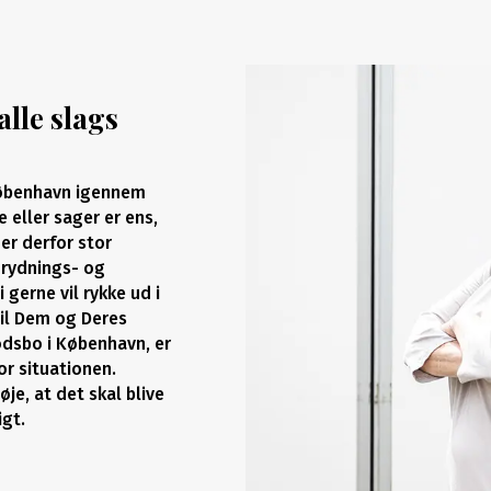
alle slags
 København igennem
e eller sager er ens,
er derfor stor
s rydnings- og
 gerne vil rykke ud i
il Dem og Deres
ødsbo i København, er
or situationen.
e, at det skal blive
gt.