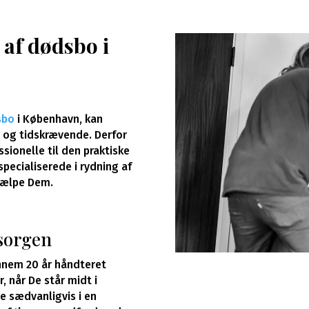
af dødsbo i
sbo
i København, kan
g og tidskrævende. Derfor
sionelle til den praktiske
pecialiserede i rydning af
jælpe Dem.
 sorgen
nem 20 år håndteret
, når De står midt i
e sædvanligvis i en