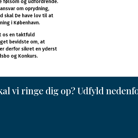
de følsom og udfordrende.
d ansvar om oprydning,
skal De have lov til at
ning i København.
t os en taktfuld
eget bevidste om, at
r derfor sikret en yderst
dsbo og Konkurs.
kal vi ringe dig op? Udfyld nedenfo