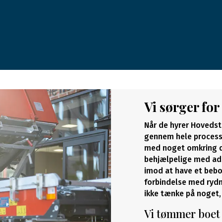
Vi sørger for
Når de hyrer Hovedst
gennem hele processe
med noget omkring dø
behjælpelige med ads
imod at have et beboel
forbindelse med rydn
ikke tænke på noget,
Vi tømmer boet