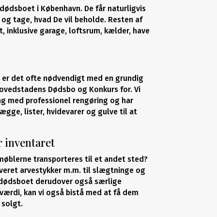
f dødsboet i København. De får naturligvis
re og tage, hvad De vil beholde. Resten af
, inklusive garage, loftsrum, kælder, have
 er det ofte nødvendigt med en grundig
Hovedstadens Dødsbo og Konkurs for. Vi
ng med professionel rengøring og har
ægge, lister, hvidevarer og gulve til at
r inventaret
møblerne transporteres til et andet sted?
leveret arvestykker m.m. til slægtninge og
r dødsboet derudover også særlige
 værdi, kan vi også bistå med at få dem
 solgt.