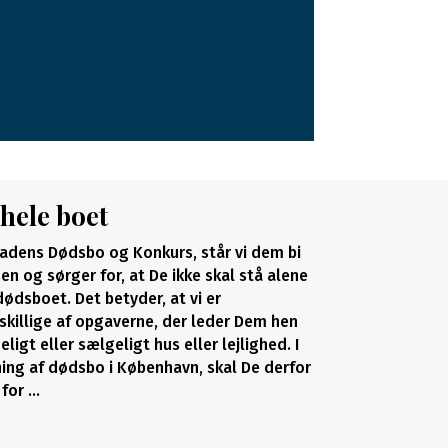
 hele boet
adens Dødsbo og Konkurs, står vi dem bi
n og sørger for, at De ikke skal stå alene
dsboet. Det betyder, at vi er
killige af opgaverne, der leder Dem hen
igt eller sælgeligt hus eller lejlighed. I
ing af dødsbo i København, skal De derfor
 for …