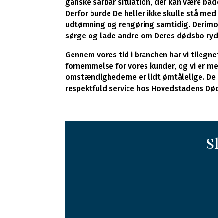
ganske sårbar situation, der kan være bå
Derfor burde De heller ikke skulle stå me
udtømning og rengøring samtidig. Derimod 
sørge og lade andre om Deres dødsbo ryd
Gennem vores tid i branchen har vi tilegne
fornemmelse for vores kunder, og vi er m
omstændighederne er lidt ømtålelige. De e
respektfuld service hos Hovedstadens Dø
S